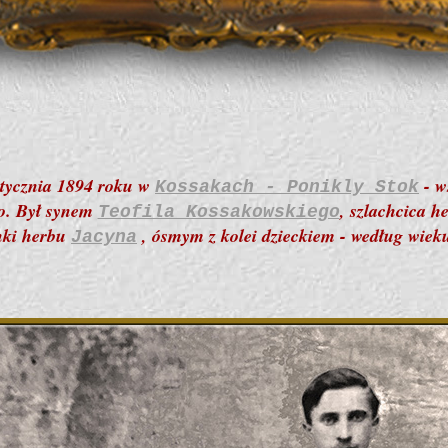
stycznia 1894 roku w
- w
Kossakach - Ponikly Stok
go. Był synem
, szlachcica 
Teofila Kossakowskiego
nki herbu
, ósmym z kolei dzieckiem - według wieku
Jacyna