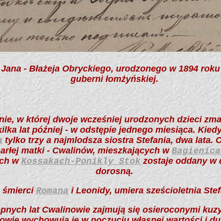
 Jana - Błażeja Obryckiego, urodzonego w 1894 rok
guberni łomżyńskiej.
nie, w której dwoje wcześniej urodzonych dzieci zma
kilka lat później - w odstępie jednego miesiąca. Kiedy
tylko trzy a najmlodsza siostra Stefania, dwa lata.
a
rłej matki - Cwalinów, mieszkających w
Bagienica
ich w
zostaje oddany w d
Kossakach-Ponikly Stok
dorosną.
o śmierci
i Leonidy,
umiera sześcioletnia Ste
Romana
ępnych lat Cwalinowie zajmują się osieroconymi kuz
nowie wychowują je w poczuciu własnej wartości i d