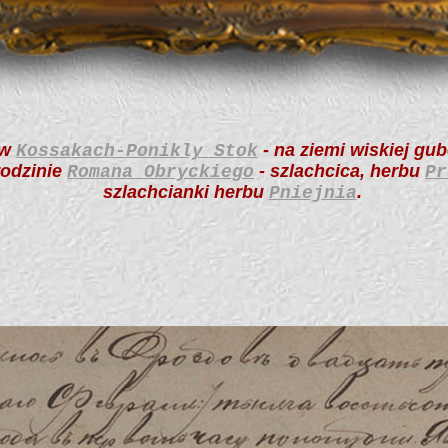
 w
- na ziemi wiskiej gub
Kossakach-Ponikly Stok
rodzinie
- szlachcica, herbu
Romana Obryckiego
Pr
szlachcianki herbu
.
Pniejnia