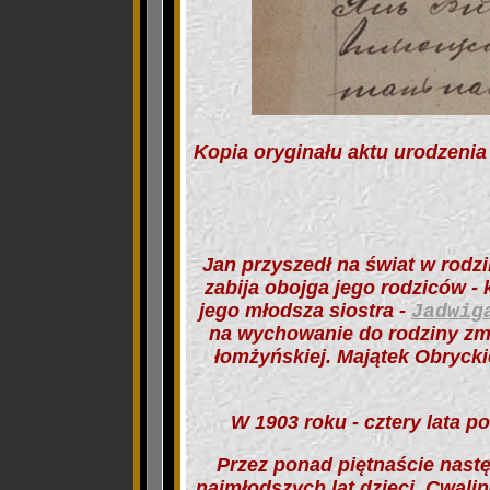
Kopia oryginału aktu urodzenia
Jan przyszedł na świat w rodzi
zabija obojga jego rodziców - 
jego młodsza siostra -
Jadwig
na wychowanie do rodziny zma
łomżyńskiej. Majątek Obryck
W 1903 roku
- cztery lata p
Przez ponad piętnaście nast
najmłodszych lat dzieci, Cwali