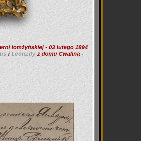
erni łomżyńskiej - 03 lutego 1894
i
z domu Cwalina -
us
Leonidy