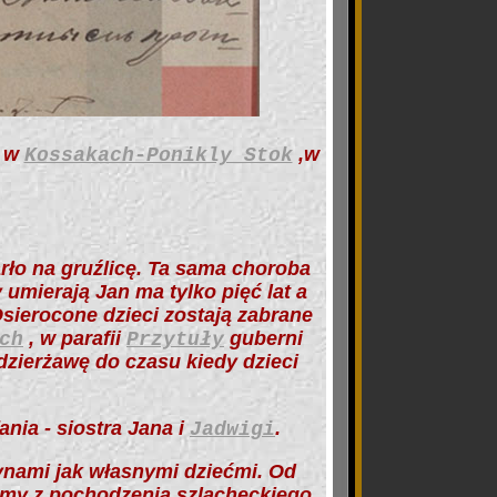
u w
,w
Kossakach-Ponikly Stok
rło na gruźlicę. Ta sama choroba
 umierają Jan ma tylko pięć lat a
 Osierocone dzieci zostają zabrane
, w parafii
guberni
ch
Przytuły
zierżawę do czasu kiedy dzieci
fania
- siostra Jana i
.
Jadwigi
ynami jak własnymi dziećmi. Od
umy z pochodzenia szlacheckiego.