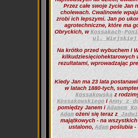
Przez całe swoje życie Jan n
cholewach. Cwalinowie wpaja
zrobi ich lepszymi. Jan po uk
agrotechniczne, które ma 
Obryckich, w
Kossakach-Poni
ul. Wiejskiej
Na krótko przed wybuchem I Wo
kilkudziesięciohektarowych 
rezultatami, wprowadzając prek
Kiedy Jan ma 23 lata postanaw
w latach 1880-tych, sumpte
z rodzi
Kossakowską
i
Kossakowskiego
Anny z d
pomiędzy Janem i
Adamem K
ożeni się teraz z
Adam
Jadwi
majątkowych - na wszystkich
ustalono,
poślubia -
Adam