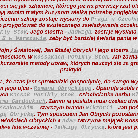
osi się jak szlachcic, którego już na pierwszy rzut 
ją swoim małym kuzynom wielką potrzebę pogłębian
ończeniu szkoły zostaje wysłany do
Pragi w Czech
go przygotować do skutecznego zawiadywania oczeku
. Jego siostra -
, zostaje wysłan
kly Stok
Jadwiga
, żeby być bardziej światłą panią 
 5 w Warszawie
jny Światowej, Jan Błażej Obrycki i jego siostra
Ja
włościach, w
. Jan zawi
Kossakach-Ponikly Stok
ursorskie metody upraw, których nauczył się za grani
praktyki.
ia, że czas jest sprowadzić gospodynię, do swego 
m jego ojca -
. Upatruje sobie 
Romana Obryckiego
mych
- szlachciankę herbu
Kossak-Ponikly Stok
S
. Zanim ją poślubi musi czekać dw
omu Gardockich
- starszym bratem
- Jan pośl
ossakowskim
Wiktorii
. Tym sposobem Jan Obrycki pozostanie
gą Obrycką
 włościach Obryckich a
zatrzyma majątek Koss
Adam
 dwa lata wcześniej -
, która jest 
Jadwigę Obrycką