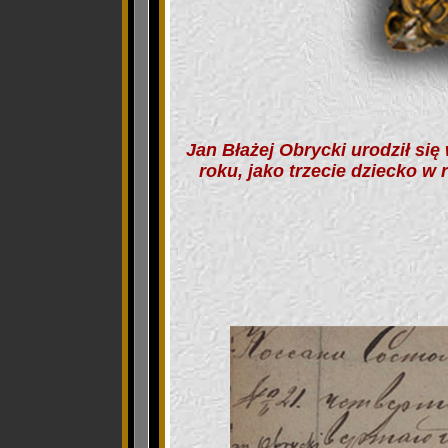
Jan Błażej Obrycki urodził się
roku, jako trzecie dziecko w 