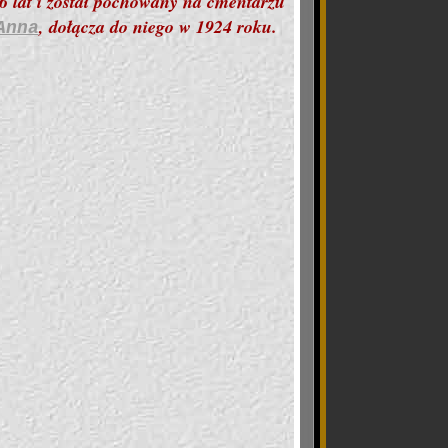
6 lat i został pochowany na cmentarzu
, dołącza do niego w 1924 roku.
Anna