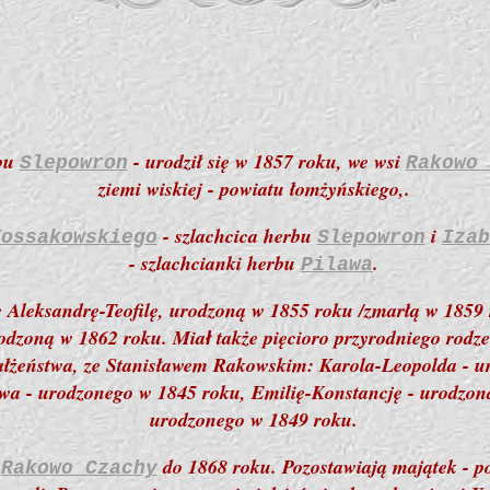
rbu
- urodził się w 1857 roku, we wsi
Slepowron
Rakowo 
ziemi wiskiej - powiatu łomżyńskiego,.
- szlachcica herbu
i
Kossakowskiego
Slepowron
Izab
- szlachcianki herbu
.
Pilawa
trę Aleksandrę-Teofilę, urodzoną w 1855 roku /zmarłą w 1859
urodzoną w 1862 roku. Mia
także pięcioro przyrodniego rodze
ł
ałżeństwa, ze Stanisławem Rakowskim: Karola-Leopolda - ur
a - urodzonego w 1845 roku, Emilię-Konstancję - urodzon
urodzonego w 1849 roku.
do 1868 roku. Pozostawiają majątek - 
i
Rakowo Czachy