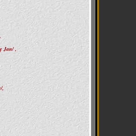
,
 Jan/ ,
/,
.