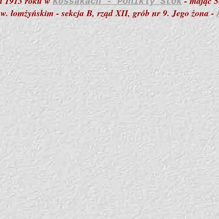
ca 1913 roku w
- mając 5
Kossakach - Ponikly Stok
ow. łomżyńskim - sekcja B, rząd XII, grób nr 9. Jego żona -