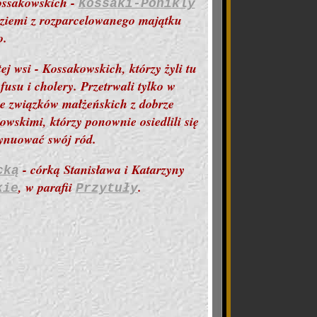
Kossakowskich -
Kossaki-Ponikly
ą ziemi z rozparcelowanego majątku
o.
tej wsi
- Kossakowskich, którzy żyli tu
fusu i cholery. Przetrwali tylko w
nie związków małżeńskich z dobrze
wskimi, którzy ponownie osiedlili się
tynuować swój ród.
- córką Stanisława i Katarzyny
cką
, w parafii
.
kie
Przytuły