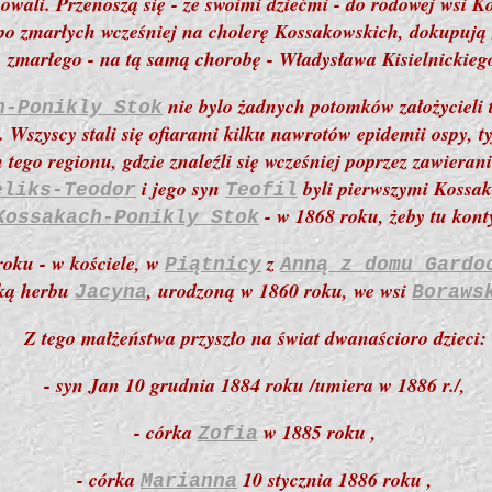
wali. Przenoszą się - ze swoimi dziećmi - do rodowej wsi 
j, po zmarłych wcześniej na cholerę Kossakowskich, dokupuj
zmarłego - na tą samą chorobę - Władysława Kisielnickieg
nie bylo żadnych potomków
założycieli 
h-Ponikly Stok
 Wszyscy stali się ofiarami kilku nawrotów epidemii ospy, ty
 tego regionu, gdzie znaleźli się wcześniej poprzez zawiera
i jego syn
byli pierwszymi Kossako
eliks-Teodor
Teofil
- w 1868 roku, żeby tu kon
Kossakach-Ponikly Stok
roku - w kościele, w
z
Piątnicy
Anną z domu Gardo
nką herbu
, urodzon
ą
w 1860 roku,
we wsi
Jacyna
Boraws
Z tego małżeństwa przyszło na świat dwanaścioro dzieci:
- syn Jan 10 grudnia 1884 roku /umiera w 1886 r./,
- córka
w 1885 roku ,
Zofia
- córka
10 stycznia 1886 roku ,
Marianna