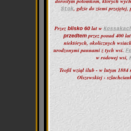
dorosłym potomkom, których wycho
, gdzie do ziemi przejęte
Stok
Przez
lat w
blisko 60
Kossakac
przez ponad 400 lat.
przedtem
niektórych, okolicznych wsiach
urodzonymi pannami z tych wsi.
F
w rodowej wsi,
Teofil wzią
ł
ślub - w lutym 1884 
Olszewskiej - szlachcia