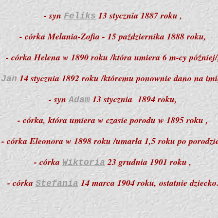
- syn
13 stycznia 1887 roku ,
Feliks
- córka Melania-Zofia - 15 października 1888 roku,
- córka Helena w
1890
roku /która umiera 6 m-cy później/
n
14 stycznia 1892 roku /któremu ponownie dano na imię
Jan
- syn
13 stycznia 1894 roku,
Adam
- córka, która umiera w czasie porodu w 1895 roku ,
- córka Eleonora w 1898 roku /umarła 1,5 roku po porodzie
- córka
23 grudnia 1901 roku ,
Wiktoria
- córka
14 marca 1904 roku, ostatnie dziecko
Stefania