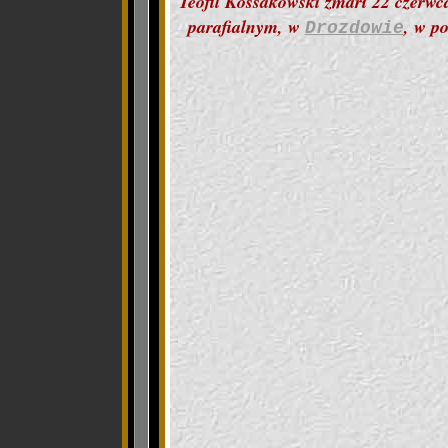
Teofil Kossakowski zmarł 22 czerw
parafialnym, w
, w p
Drozdowie