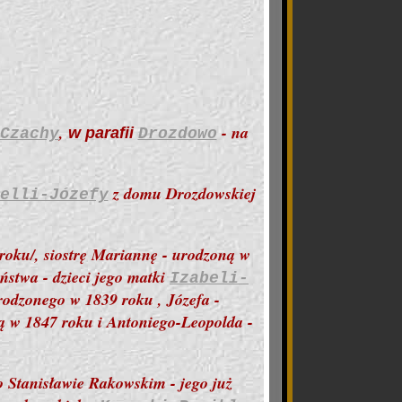
,
- na
w parafii
Czachy
Drozdowo
z domu Drozdowskiej
elli-Józefy
 roku/, siostrę Mariannę - urodzoną w
ństwa - dzieci jego matki
Izabeli-
odzonego w 1839 roku , Józefa -
ą w 1847 roku i Antoniego-Leopolda -
po Stanisławie Rakowskim -
jego już