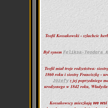
Teofil Kossakowski - szlachcic he
Był synem
Feliksa-Teodora 
Teofil miał troje rodzeństwa: sios
1860 roku i siostrę Franciszkę - 
z jej poprzedniego m
Józefy
urodzonego w 1842 roku, Władysław
Kossakowscy mieszkają
we ws